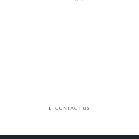
Ready to
Talk?
DO YOU HAVE A BIG IDEA WE CAN
HELP WITH?
CONTACT US