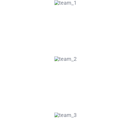
JOE BLOGGS
CEO
JANE DOE
Co Founder